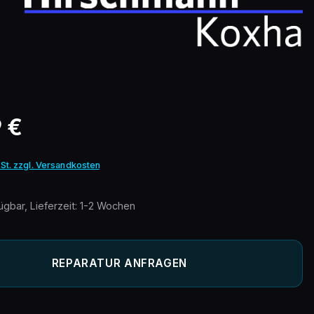
eis:
9 €
wSt. zzgl. Versandkosten
ügbar, Lieferzeit: 1-2 Wochen
REPARATUR ANFRAGEN