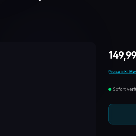
Regulärer Pr
149,9
Preise inkl. M
Sofort verf