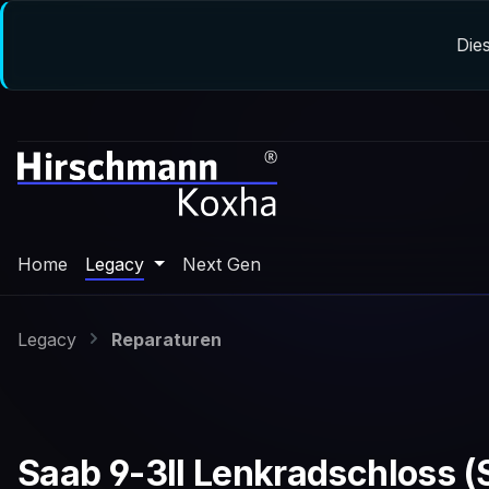
m Hauptinhalt springen
Zur Suche springen
Zur Hauptnavigation springen
Dies
Home
Legacy
Next Gen
Legacy
Reparaturen
Saab 9-3II Lenkradschloss (