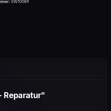
mmer:
SW10089
- Reparatur"