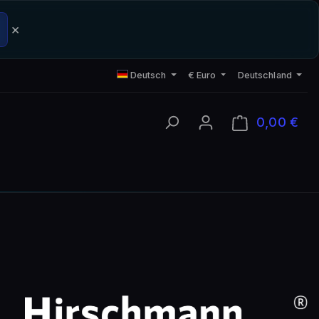
×
Deutsch
€
Euro
Deutschland
0,00 €
Ware